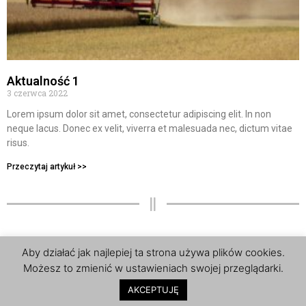
Aktualność 1
3 czerwca 2022
Lorem ipsum dolor sit amet, consectetur adipiscing elit. In non
neque lacus. Donec ex velit, viverra et malesuada nec, dictum vitae
risus.
Przeczytaj artykuł >>
Wszelkie prawa zastrzeżone © Agristal | Projekt i wykonanie:
Aby działać jak najlepiej ta strona używa plików cookies.
Hedea.pl
Możesz to zmienić w ustawieniach swojej przeglądarki.
Kontakt
Produkty
AKCEPTUJĘ